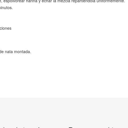
e, espolvorear harina y echar la mezcla repartiéndola uniformemente.
inutos.
rciones
s de nata montada.