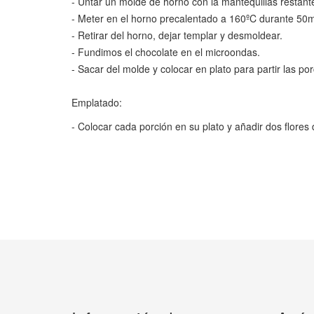
- Untar un molde de horno con la mantequillas restant
- Meter en el horno precalentado a 160ºC durante 50m
- Retirar del horno, dejar templar y desmoldear.
- Fundimos el chocolate en el microondas.
- Sacar del molde y colocar en plato para partir las po
Emplatado:
- Colocar cada porción en su plato y añadir dos flore