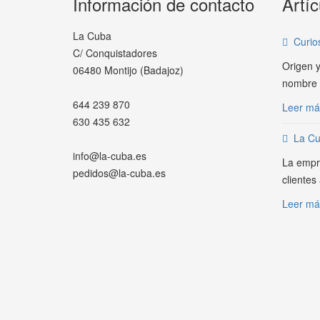
Información de contacto
Artíc
La Cuba
Curio
C/ Conquistadores
Origen y
06480 Montijo (Badajoz)
nombre c
644 239 870
Leer má
630 435 632
La Cu
info@la-cuba.es
La empr
pedidos@la-cuba.es
clientes
Leer más