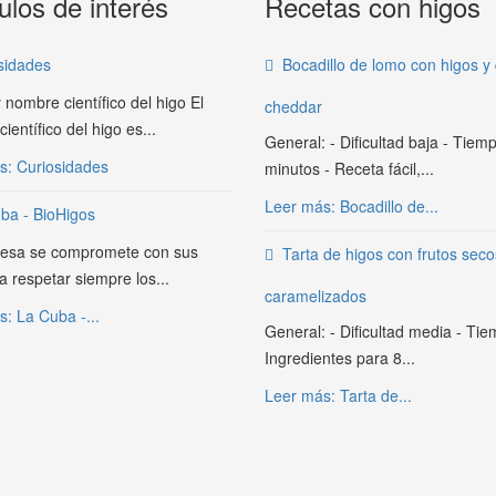
ulos de interés
Recetas con higos
sidades
Bocadillo de lomo con higos y
 nombre científico del higo El
cheddar
ientífico del higo es...
General: - Dificultad baja - Tiem
s: Curiosidades
minutos - Receta fácil,...
Leer más: Bocadillo de...
ba - BioHigos
esa se compromete con sus
Tarta de higos con frutos seco
 a respetar siempre los...
caramelizados
: La Cuba -...
General: - Dificultad media - Ti
Ingredientes para 8...
Leer más: Tarta de...