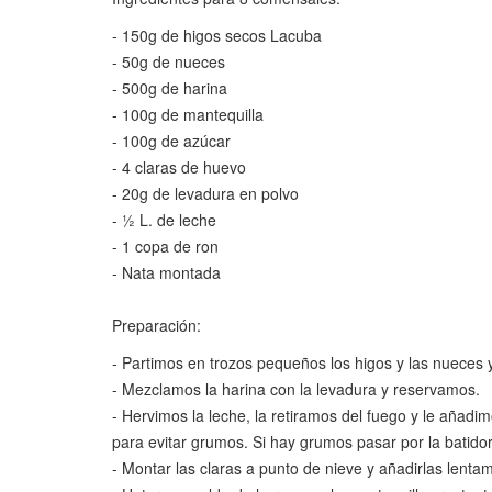
- 150g de higos secos Lacuba
- 50g de nueces
- 500g de harina
- 100g de mantequilla
- 100g de azúcar
- 4 claras de huevo
- 20g de levadura en polvo
- ½ L. de leche
- 1 copa de ron
- Nata montada
Preparación:
- Partimos en trozos pequeños los higos y las nueces
- Mezclamos la harina con la levadura y reservamos.
- Hervimos la leche, la retiramos del fuego y le añad
para evitar grumos. Si hay grumos pasar por la batidora
- Montar las claras a punto de nieve y añadirlas lentam