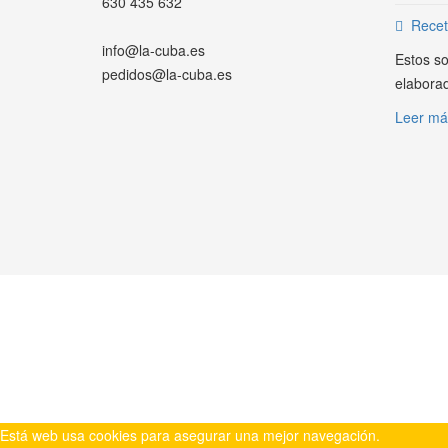
630 435 632
Recet
info@la-cuba.es
Estos so
pedidos@la-cuba.es
elaborad
Leer má
WHATSAPP
Está web usa cookies para asegurar una mejor navegación.